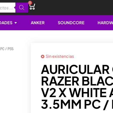
0
Cart
Open NOVEDADES
DADES
ANKER
SOUNDCORE
HARDW
PC / PS5
Sin existencias
AURICULAR
RAZER BLA
V2 X WHITE
3.5MM PC /