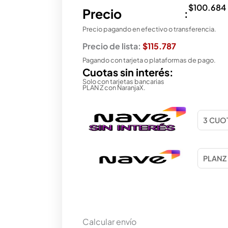
$
100.684
Precio
:
Precio pagando en efectivo o transferencia.
Precio de lista:
$115.787
Pagando con tarjeta o plataformas de pago.
Cuotas sin interés:
Solo con tarjetas bancarias
PLAN Z con NaranjaX.
Calcular envío