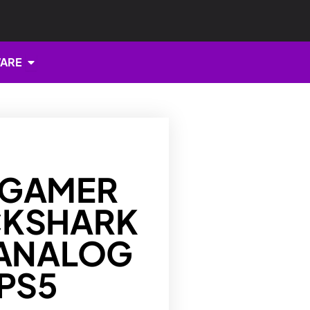
Open HARDWARE
ARE
 GAMER
CKSHARK
 ANALOG
 PS5