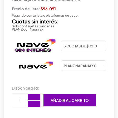
Precio de lista:
$96.091
Pagando con tarjeta o plataformas de pago.
Cuotas sin interés:
Solo con tarjetas bancarias
PLAN Z con NaranjaX.
DISCO
Disponibilidad:
SSD
256GB
AÑADIR AL CARRITO
ADATA
SU650
SATA