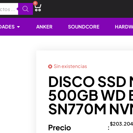
0
Cart
Open NOVEDADES
DADES
ANKER
SOUNDCORE
HARDW
Sin existencias
DISCO SSD 
500GB WD 
SN770M NV
$
203.204
Precio
: