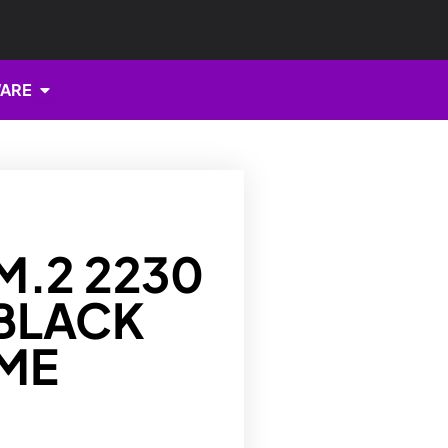
Open HARDWARE
ARE
M.2 2230
BLACK
ME