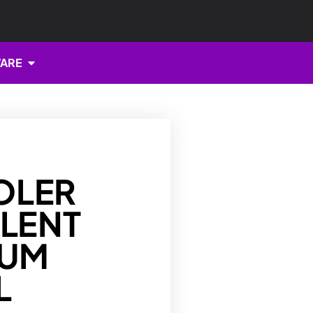
Open HARDWARE
ARE
OLER
ILENT
NUM
L