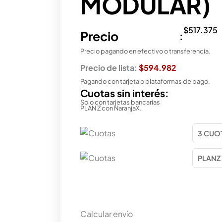
MODULAR)
$
517.375
Precio
:
Precio pagando en efectivo o transferencia.
Precio de lista:
$594.982
Pagando con tarjeta o plataformas de pago.
Cuotas sin interés:
Solo con tarjetas bancarias
PLAN Z con NaranjaX.
Calcular envío