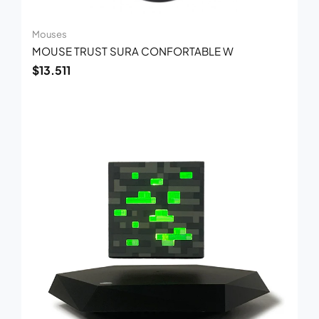
Mouses
MOUSE TRUST SURA CONFORTABLE W
$
13.511
El
El
precio
precio
original
actual
era:
es:
$327.692.
$213.000.