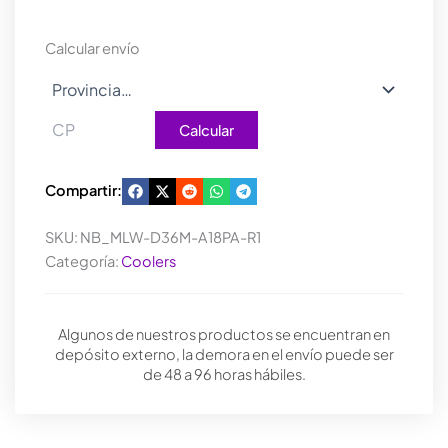
CORE
II
Calcular envío
ARGB
cantidad
Calcular
Compartir:
SKU:
NB_MLW-D36M-A18PA-R1
Categoría:
Coolers
Algunos de nuestros productos se encuentran en
depósito externo, la demora en el envío puede ser
de 48 a 96 horas hábiles.