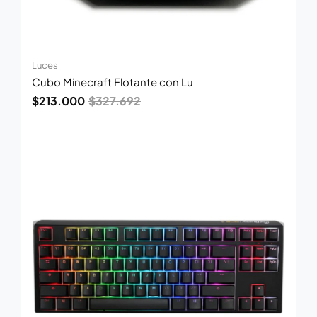
Luces
Cubo Minecraft Flotante con Lu
$
213.000
$
327.692