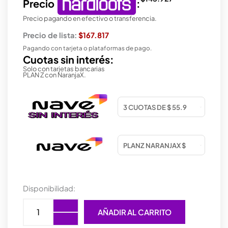
Precio
:
Precio pagando en efectivo o transferencia.
Precio de lista:
$167.817
Pagando con tarjeta o plataformas de pago.
Cuotas sin interés:
Solo con tarjetas bancarias
PLAN Z con NaranjaX.
WATER
Disponibilidad:
COOLER
MASTER
AÑADIR AL CARRITO
MASTERLIQUID
360L