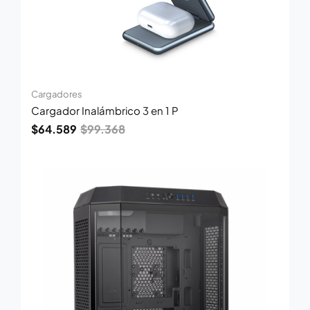
Cargadores
Cargador Inalámbrico 3 en 1 P
$
64.589
$
99.368