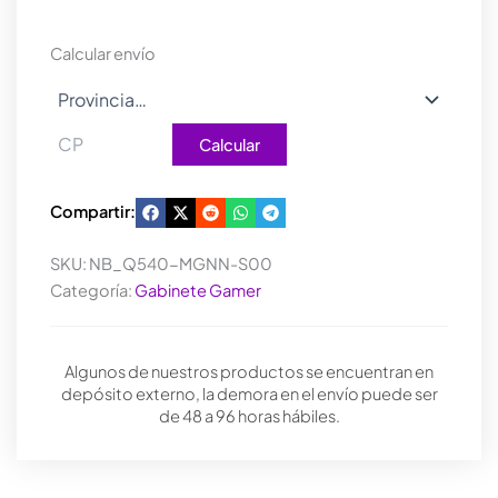
STARDUST
IRON
Calcular envío
cantidad
Calcular
Compartir:
SKU:
NB_Q540-MGNN-S00
Categoría:
Gabinete Gamer
Algunos de nuestros productos se encuentran en
depósito externo, la demora en el envío puede ser
de 48 a 96 horas hábiles.