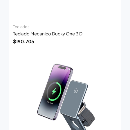
Teclados
Teclado Mecanico Ducky One 3 D
$
190.705
El
El
precio
precio
original
actual
era:
es:
$99.368.
$64.589.