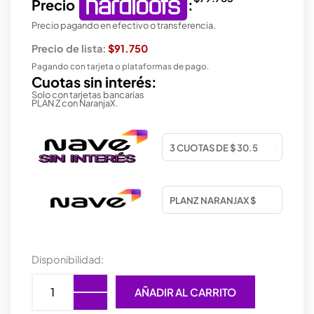
Precio
:
Precio pagando en efectivo o transferencia.
Precio de lista:
$91.750
Pagando con tarjeta o plataformas de pago.
Cuotas sin interés:
Solo con tarjetas bancarias
PLAN Z con NaranjaX.
GABINETE
Disponibilidad:
COOLER
MASTER
AÑADIR AL CARRITO
QUBE
540