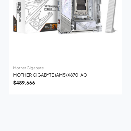
Mother Gigabyte
MOTHER GIGABYTE (AM5) X870I AO
$
489.666