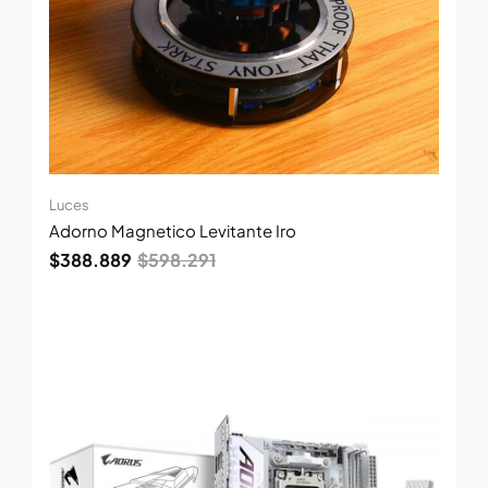
Luces
Adorno Magnetico Levitante Iro
$
388.889
$
598.291