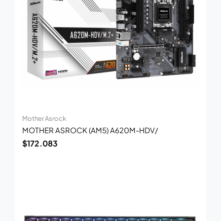
Mother Asrock
MOTHER ASROCK (AM5) A620M-HDV/
$
172.083