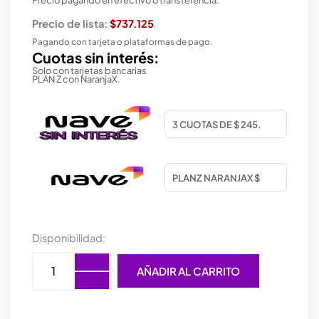
Precio de lista:
$737.125
Pagando con tarjeta o plataformas de pago.
Cuotas sin interés:
Solo con tarjetas bancarias
PLAN Z con NaranjaX.
MOTHER
Disponibilidad:
ASROCK
(AM5)
AÑADIR AL CARRITO
X870E
NOVA
WIFI