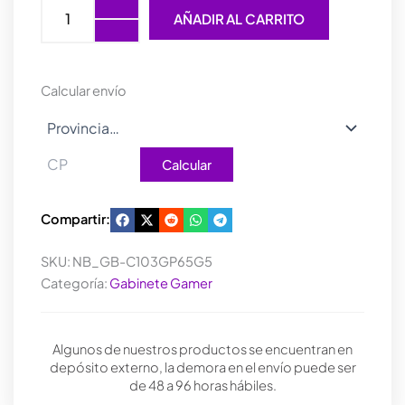
GIGABYTE
AÑADIR AL CARRITO
C103
GLASS
PSU
BUNDLE
Calcular envío
(650W
80
GOLD)
cantidad
Calcular
Compartir:
SKU:
NB_GB-C103GP65G5
Categoría:
Gabinete Gamer
Algunos de nuestros productos se encuentran en
depósito externo, la demora en el envío puede ser
de 48 a 96 horas hábiles.