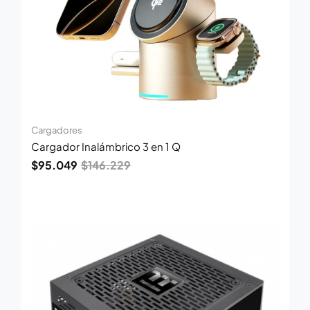
Cargadores
Cargador Inalámbrico 3 en 1 Q
$
95.049
$
146.229