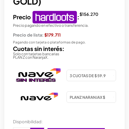
GOLD)
$
156.270
Precio
:
Precio pagando en efectivo o transferencia.
Precio de lista:
$179.711
Pagando con tarjeta o plataformas de pago.
Cuotas sin interés:
Solo con tarjetas bancarias
PLAN Z con NaranjaX.
GABINETE
Disponibilidad:
GAMER