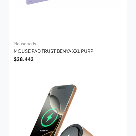
Mousepads
MOUSE PAD TRUST BENYA XXL PURP
$
28.442
El
El
precio
precio
original
actual
era:
es:
$146.229.
$95.049.