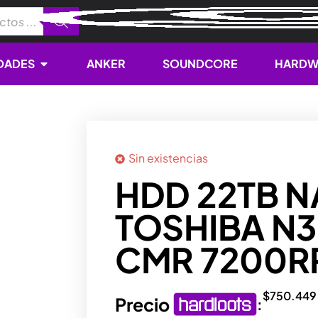
Open NOVEDADES
DADES
ANKER
SOUNDCORE
HARDW
Sin existencias
HDD 22TB N
TOSHIBA N
CMR 7200R
$
750.449
Precio
: