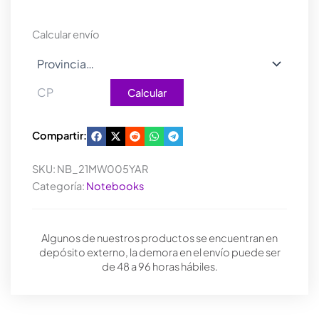
512GB
16GB
Calcular envío
FDOS
cantidad
Calcular
Compartir:
SKU:
NB_21MW005YAR
Categoría:
Notebooks
Algunos de nuestros productos se encuentran en
depósito externo, la demora en el envío puede ser
de 48 a 96 horas hábiles.