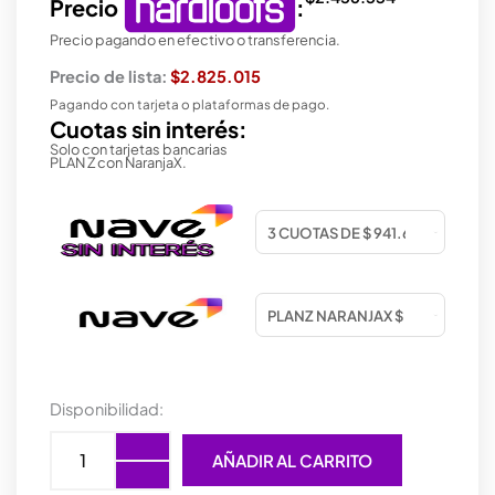
Precio
:
Precio pagando en efectivo o transferencia.
Precio de lista:
$2.825.015
Pagando con tarjeta o plataformas de pago.
Cuotas sin interés:
Solo con tarjetas bancarias
PLAN Z con NaranjaX.
LENOVO
Disponibilidad:
NOTEBOOK
THINKBOOK
AÑADIR AL CARRITO
16
R7