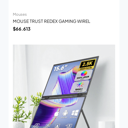
Mouses
MOUSE TRUST REDEX GAMING WIREL
$
66.613
El
El
precio
precio
original
actual
era:
es:
$947.408.
$615.200.