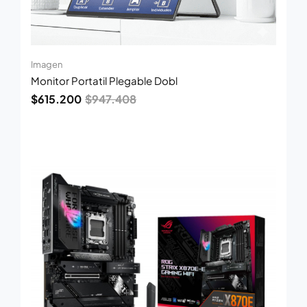
Imagen
Monitor Portatil Plegable Dobl
$
615.200
$
947.408