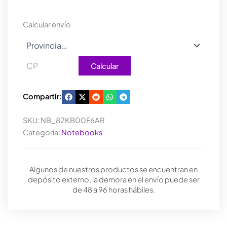
256SSD
FREE
Calcular envío
DOS15
cantidad
Calcular
Compartir:
SKU:
NB_82KB00F6AR
Categoría:
Notebooks
Algunos de nuestros productos se encuentran en
depósito externo, la demora en el envío puede ser
de 48 a 96 horas hábiles.