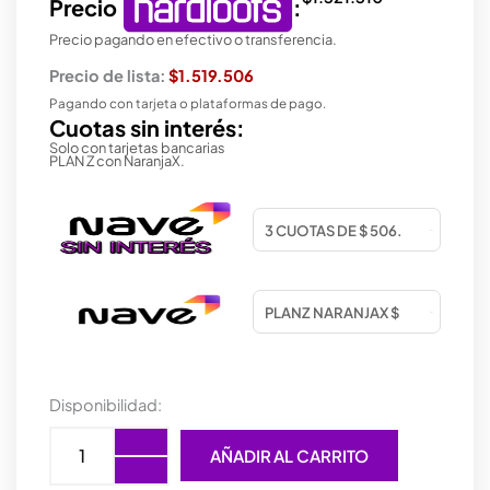
Precio
:
Precio pagando en efectivo o transferencia.
Precio de lista:
$1.519.506
Pagando con tarjeta o plataformas de pago.
Cuotas sin interés:
Solo con tarjetas bancarias
PLAN Z con NaranjaX.
LENOVO
Disponibilidad:
NOTEBOOK
V15
AÑADIR AL CARRITO
I5
8GB