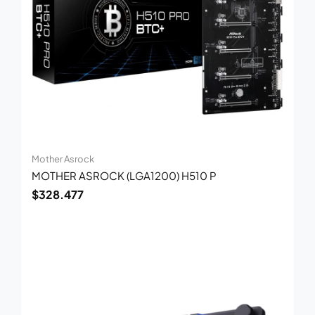
Mother Asrock
MOTHER ASROCK (LGA1200) H510 P
$
328.477