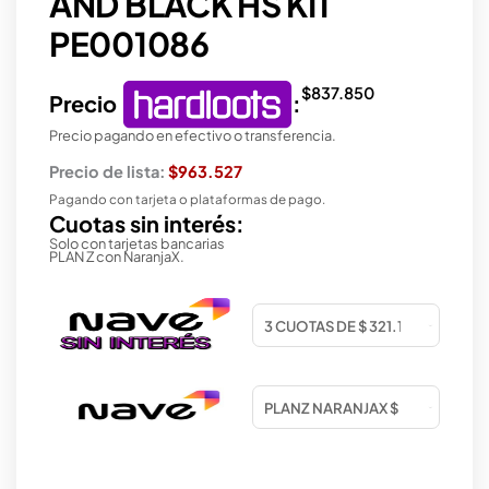
AND BLACK HS KIT
PE001086
$
837.850
Precio
:
Precio pagando en efectivo o transferencia.
Precio de lista:
$963.527
Pagando con tarjeta o plataformas de pago.
Cuotas sin interés:
Solo con tarjetas bancarias
PLAN Z con NaranjaX.