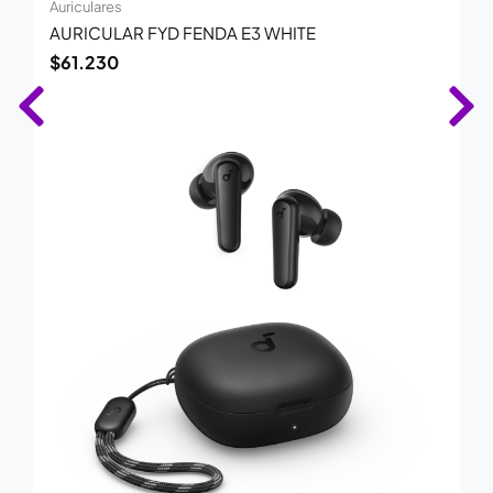
Auriculares
AURICULAR FYD FENDA E3 WHITE
$
61.230
El
El
precio
precio
original
actual
era:
es:
$54.700.
$35.900.