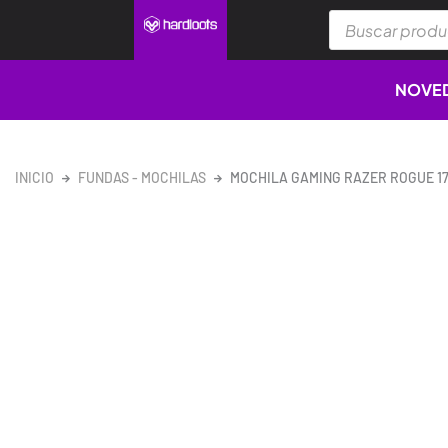
Ir
Búsqueda
al
de
productos
contenido
NOVE
INICIO
FUNDAS - MOCHILAS
MOCHILA GAMING RAZER ROGUE 17