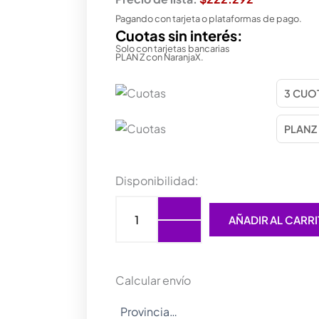
Pagando con tarjeta o plataformas de pago.
Cuotas sin interés:
Solo con tarjetas bancarias
PLAN Z con NaranjaX.
MOCHILA
Disponibilidad:
GAMING
RAZER
AÑADIR AL CARR
ROGUE
17
v3
cantidad
Calcular envío