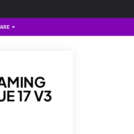
Open HARDWARE
ARE
AMING
E 17 V3