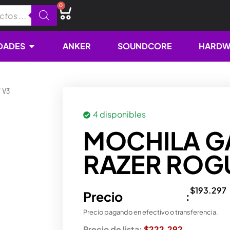
0
Cart
Open NOVEDADES
DADES
ANKER
SOUNDCORE
HARDW
 V3
4 disponibles
MOCHILA G
RAZER ROGU
$
193.297
Precio
:
Precio pagando en efectivo o transferencia.
Precio de lista:
$222.292