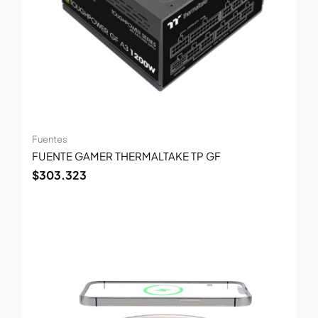
Fuentes
FUENTE GAMER THERMALTAKE TP GF
$
303.323
El
El
precio
precio
original
actual
era:
es:
$70.100.
$45.500.