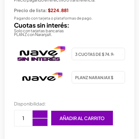
Precio de lista:
$224.881
Pagando con tarjeta o plataformas de pago.
Cuotas sin interés:
Solo con tarjetas bancarias
PLAN Z con NaranjaX.
MONITOR
Disponibilidad:
HP
S3
AÑADIR AL CARRITO
PRO
22
FHD