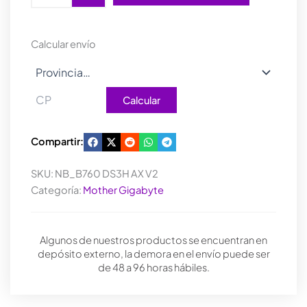
DS3H
AX
V2
Calcular envío
cantidad
Calcular
Compartir:
SKU:
NB_B760 DS3H AX V2
Categoría:
Mother Gigabyte
Algunos de nuestros productos se encuentran en
depósito externo, la demora en el envío puede ser
de 48 a 96 horas hábiles.