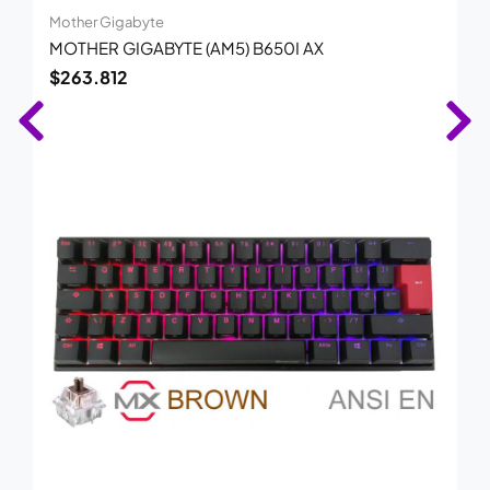
Mother Gigabyte
MOTHER GIGABYTE (AM5) B650I AX
$
263.812