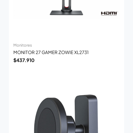
Monitores
MONITOR 27 GAMER ZOWIE XL2731
$
437.910
El
El
precio
precio
original
actual
era:
es:
$43.000.
$27.900.