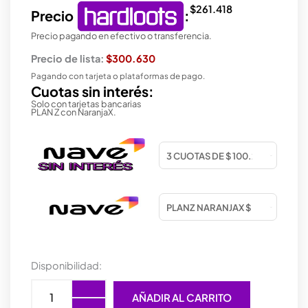
$
261.418
Precio
:
Precio pagando en efectivo o transferencia.
Precio de lista:
$300.630
Pagando con tarjeta o plataformas de pago.
Cuotas sin interés:
Solo con tarjetas bancarias
PLAN Z con NaranjaX.
MOTHER
Disponibilidad:
GIGABYTE
(LGA1700)
AÑADIR AL CARRITO
B760