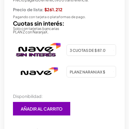
Precio de lista:
$261.212
Pagando con tarjeta o plataformas de pago.
Cuotas sin interés:
Solo con tarjetas bancarias
PLAN Z con NaranjaX.
MONITOR
Disponibilidad:
PHILIPS
LED
AÑADIR AL CARRITO
27
mod
272v8la