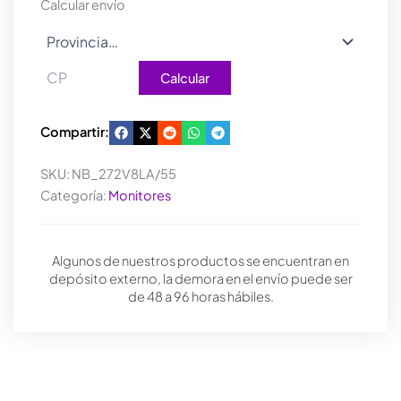
cantidad
Calcular envío
Calcular
Compartir:
SKU:
NB_272V8LA/55
Categoría:
Monitores
Algunos de nuestros productos se encuentran en
depósito externo, la demora en el envío puede ser
de 48 a 96 horas hábiles.