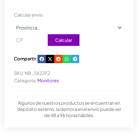
VGA/HDMI
NEGRO
Calcular envío
cantidad
Calcular
Compartir:
SKU:
NB_SX22F2
Categoría:
Monitores
Algunos de nuestros productos se encuentran en
depósito externo, la demora en el envío puede ser
de 48 a 96 horas hábiles.