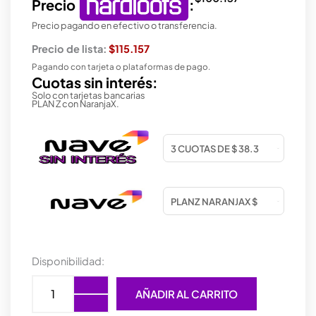
Precio
:
Precio pagando en efectivo o transferencia.
Precio de lista:
$115.157
Pagando con tarjeta o plataformas de pago.
Cuotas sin interés:
Solo con tarjetas bancarias
PLAN Z con NaranjaX.
MONITOR
Disponibilidad:
SOLARMAX
21.5
AÑADIR AL CARRITO
FULL
HD