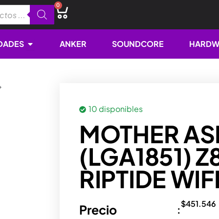
0
Cart
Open NOVEDADES
DADES
ANKER
SOUNDCORE
HARDW
10 disponibles
MOTHER A
(LGA1851) 
RIPTIDE WIF
$
451.546
Precio
: