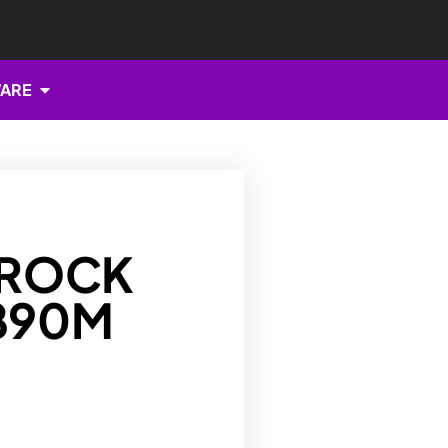
Open HARDWARE
ARE
SROCK
Z890M
I