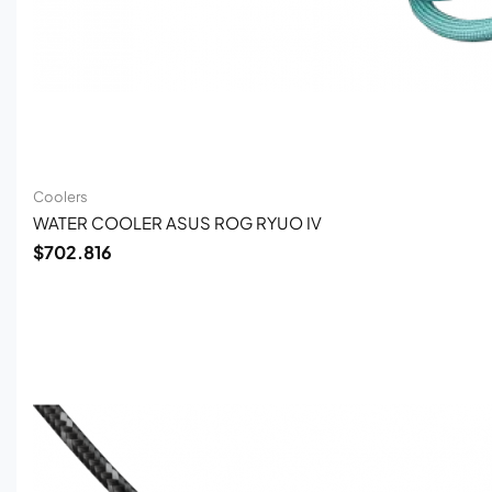
Coolers
WATER COOLER ASUS ROG RYUO IV
$
702.816