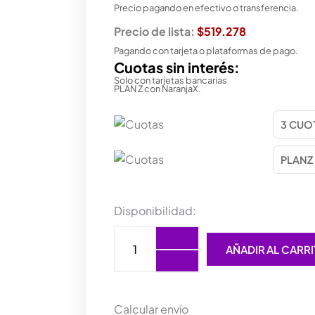
Precio pagando en efectivo o transferencia.
Precio de lista:
$519.278
Pagando con tarjeta o plataformas de pago.
Cuotas sin interés:
Solo con tarjetas bancarias
PLAN Z con NaranjaX.
MOTHER
Disponibilidad:
ASROCK
(LGA1851)
AÑADIR AL CARR
Z890M
RIPTIDE
WIFI
cantidad
Calcular envío