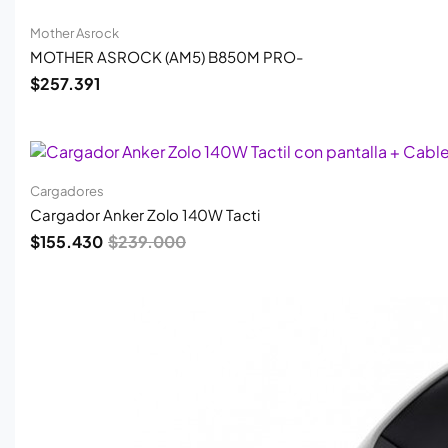
Mother Asrock
MOTHER ASROCK (AM5) B850M PRO-
$
257.391
El
El
precio
precio
original
actual
era:
es:
Cargadores
$239.000.
$155.430.
Cargador Anker Zolo 140W Tacti
$
155.430
$
239.000