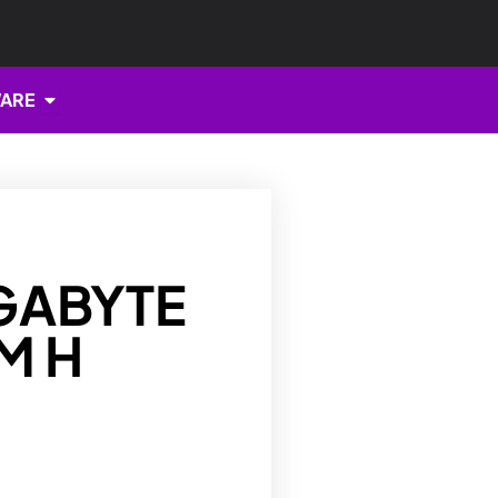
Open HARDWARE
ARE
GABYTE
M H