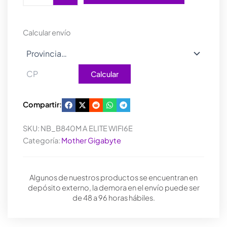
AORUS
ELITE
WIFI6E
Calcular envío
cantidad
Calcular
Compartir:
SKU:
NB_B840M A ELITE WIFI6E
Categoría:
Mother Gigabyte
Algunos de nuestros productos se encuentran en
depósito externo, la demora en el envío puede ser
de 48 a 96 horas hábiles.