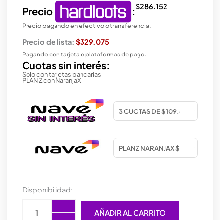
$
286.152
Precio
:
Precio pagando en efectivo o transferencia.
Precio de lista:
$329.075
Pagando con tarjeta o plataformas de pago.
Cuotas sin interés:
Solo con tarjetas bancarias
PLAN Z con NaranjaX.
MOTHER
Disponibilidad:
GIGABYTE
(AM5)
AÑADIR AL CARRITO
B840M