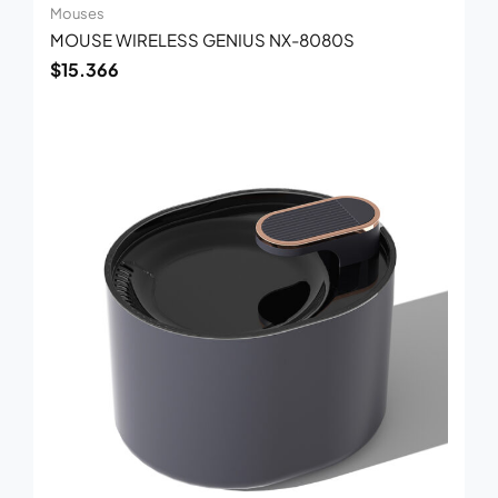
Mouses
MOUSE WIRELESS GENIUS NX-8080S
$
15.366
El
El
precio
precio
original
actual
era:
es:
$140.000.
$90.800.