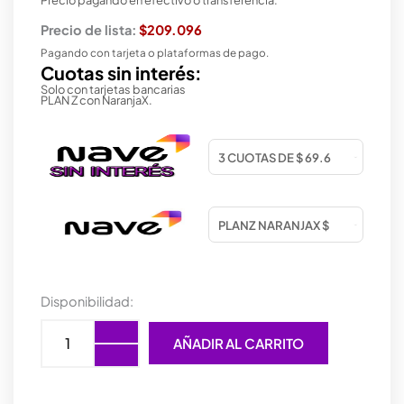
Precio de lista:
$209.096
Pagando con tarjeta o plataformas de pago.
Cuotas sin interés:
Solo con tarjetas bancarias
PLAN Z con NaranjaX.
MOTHER
Disponibilidad:
GIGABYTE
(LGA
AÑADIR AL CARRITO
1851)
B860M
H