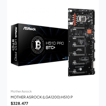
Mother Asrock
MOTHER ASROCK (LGA1200) H510 P
$
328.477