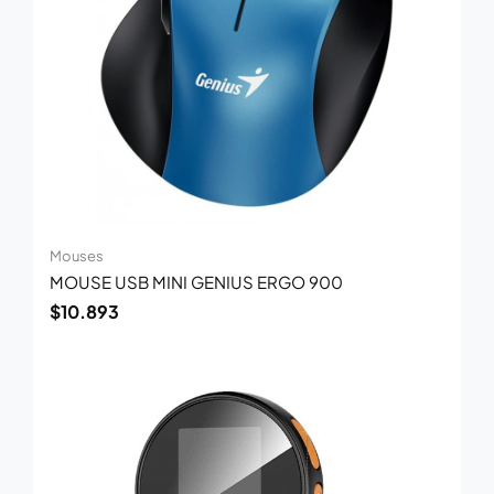
Mouses
MOUSE USB MINI GENIUS ERGO 900
$
10.893
El
El
precio
precio
original
actual
era:
es:
$69.700.
$45.300.