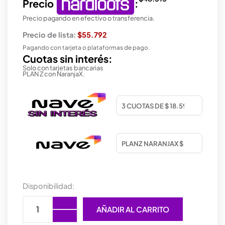
Precio
:
Precio pagando en efectivo o transferencia.
Precio de lista:
$55.792
Pagando con tarjeta o plataformas de pago.
Cuotas sin interés:
Solo con tarjetas bancarias
PLAN Z con NaranjaX.
MOUSE
Disponibilidad:
GAMER
TRUST
AÑADIR AL CARRITO
BAYO
+