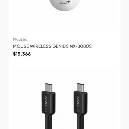
Mouses
MOUSE WIRELESS GENIUS NX-8080S
$
15.366
El
El
precio
precio
original
actual
era:
es:
$17.710.
$11.500.