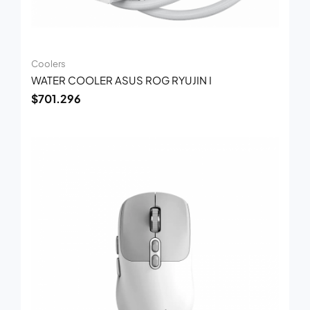
Coolers
WATER COOLER ASUS ROG RYUJIN I
$
701.296