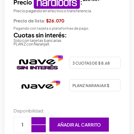
Precio
:
Precio pagando en efectivo o transferencia.
Precio de lista:
$26.070
Pagando con tarjeta o plataformas de pago.
Cuotas sin interés:
Solo con tarjetas bancarias
PLAN Z con NaranjaX.
MOUSE
Disponibilidad:
TRUST
FYDA
AÑADIR AL CARRITO
MULTIDISPOSITIVO
WIRELESS