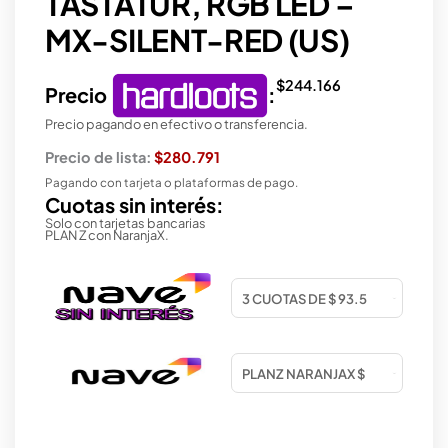
TASTATUR, RGB LED –
MX-SILENT-RED (US)
$
244.166
Precio
:
Precio pagando en efectivo o transferencia.
Precio de lista:
$280.791
Pagando con tarjeta o plataformas de pago.
Cuotas sin interés:
Solo con tarjetas bancarias
PLAN Z con NaranjaX.