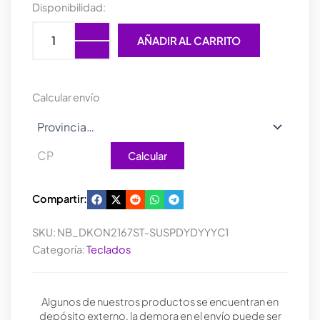
TECLADO
Disponibilidad:
MECANICO
DUCKY
AÑADIR AL CARRITO
ONE
3
SF
Yellow
Calcular envío
SF
Gaming
Tastatur,
RGB
Calcular
LED
-
MX-
Compartir:
Silent-
Red
SKU:
NB_DKON2167ST-SUSPDYDYYYC1
(US)
cantidad
Categoría:
Teclados
Algunos de nuestros productos se encuentran en
depósito externo, la demora en el envío puede ser