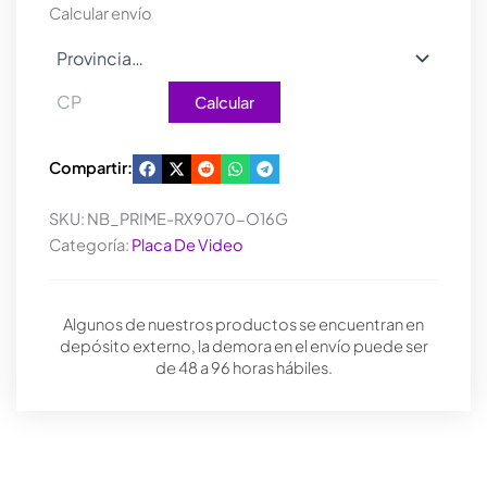
9070
Calcular envío
O16G
cantidad
Calcular
Compartir:
SKU:
NB_PRIME-RX9070-O16G
Categoría:
Placa De Video
Algunos de nuestros productos se encuentran en
depósito externo, la demora en el envío puede ser
de 48 a 96 horas hábiles.