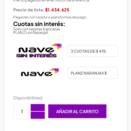
Precio de lista:
$1.434.625
Pagando con tarjeta o plataformas de pago.
Cuotas sin interés:
Solo con tarjetas bancarias
PLAN Z con NaranjaX.
PLACA
Disponibilidad:
DE
VIDEO
AÑADIR AL CARRITO
ASUS
PRIME
RX