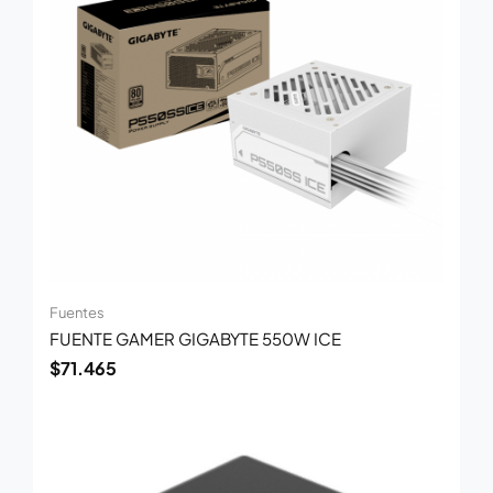
Fuentes
FUENTE GAMER GIGABYTE 550W ICE
$
71.465
El
El
precio
precio
original
actual
era:
es: