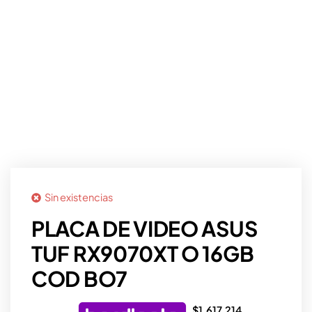
Sin existencias
PLACA DE VIDEO ASUS
TUF RX9070XT O 16GB
COD BO7
$
1.617.214