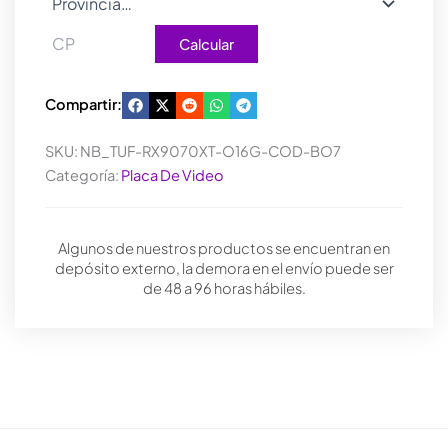
Calcular
Compartir:
SKU:
NB_TUF-RX9070XT-O16G-COD-BO7
Categoría:
Placa De Video
Algunos de nuestros productos se encuentran en
depósito externo, la demora en el envío puede ser
de 48 a 96 horas hábiles.