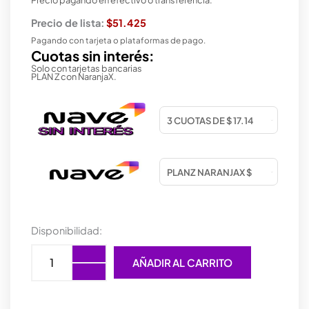
Precio de lista:
$51.425
Pagando con tarjeta o plataformas de pago.
Cuotas sin interés:
Solo con tarjetas bancarias
PLAN Z con NaranjaX.
MOUSE
Disponibilidad:
GAMER
ZOWIE
AÑADIR AL CARRITO
FK1+-
B
BLACK