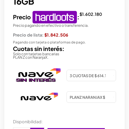
16GB
$
1.602.180
Precio
:
Precio pagando en efectivo o transferencia.
Precio de lista:
$1.842.506
Pagando con tarjeta o plataformas de pago.
Cuotas sin interés:
Solo con tarjetas bancarias
PLAN Z con NaranjaX.
PLACA
Disponibilidad:
DE