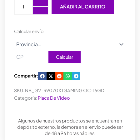
VIDEO
AÑADIR AL CARRITO
GIGABYTE
RADEON
RX
9070
Calcular envío
XT
GAMING
OC
16GB
Calcular
cantidad
Compartir:
SKU:
NB_GV-R9070XTGAMING OC-16GD
Categoría:
Placa De Video
Algunos de nuestros productos se encuentran en
depósito externo, la demora en el envío puede ser
de 48 a 96 horas hábiles.