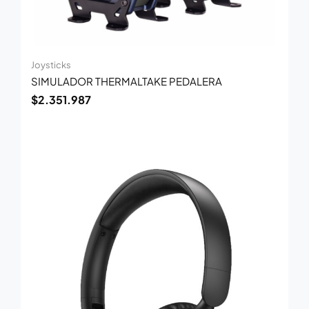
Joysticks
SIMULADOR THERMALTAKE PEDALERA
$
2.351.987
El
El
precio
precio
original
actual
era:
es:
$80.700.
$52.900.