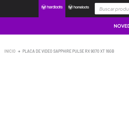
Ir
Búsqueda
al
de
productos
contenido
NOVE
INICIO
PLACA DE VIDEO SAPPHIRE PULSE RX 9070 XT 16GB