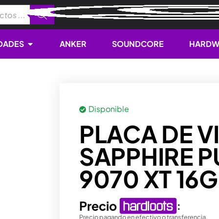
Open NOVEDADES
DADES
ANKER
SOUNDCORE
HARDW
Disponible
PLACA DE V
SAPPHIRE P
9070 XT 16
Precio
:
Precio pagando en efectivo o transferencia.