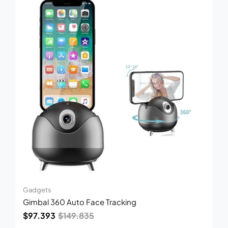
precio
precio
original
actual
era:
es:
$149.835.
$97.393.
Gadgets
Gimbal 360 Auto Face Tracking
$
97.393
$
149.835