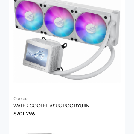
Coolers
WATER COOLER ASUS ROG RYUJIN I
$
701.296
El
El