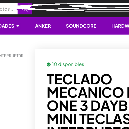
Open NOVEDADES
DADES
ANKER
SOUNDCORE
HARDW
INTERRUPTOR
10 disponibles
TECLADO
MECANICO
ONE 3 DAY
MINI TECLA