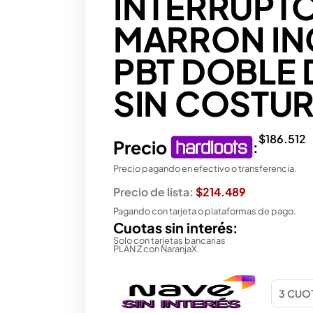
INTERRUPT
MARRON IN
PBT DOBLE 
SIN COSTU
$
186.512
Precio
:
Precio pagando en efectivo o transferencia.
Precio de lista:
$214.489
Pagando con tarjeta o plataformas de pago.
Cuotas sin interés:
Solo con tarjetas bancarias
PLAN Z con NaranjaX.