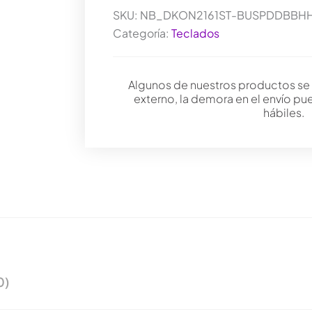
COSTURAS
cantidad
SKU:
NB_DKON2161ST-BUSPDDBBH
Categoría:
Teclados
Algunos de nuestros productos se
externo, la demora en el envío pu
hábiles.
0)