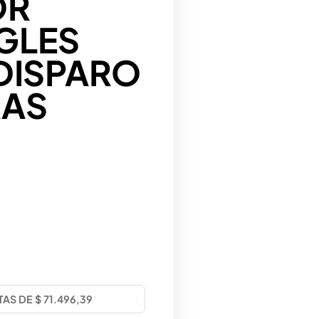
OR
GLES
DISPARO
RAS