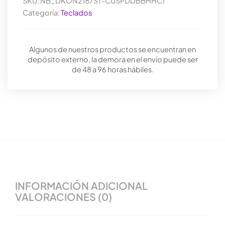
SKU:
NB_DKON2187ST-CUSPDDBBHHC1
costuras
Estuche
Categoría:
Teclados
superior
azul
Estuche
Algunos de nuestros productos se encuentran en
inferior
depósito externo, la demora en el envío puede ser
cantidad
de 48 a 96 horas hábiles.
INFORMACIÓN ADICIONAL
VALORACIONES (0)