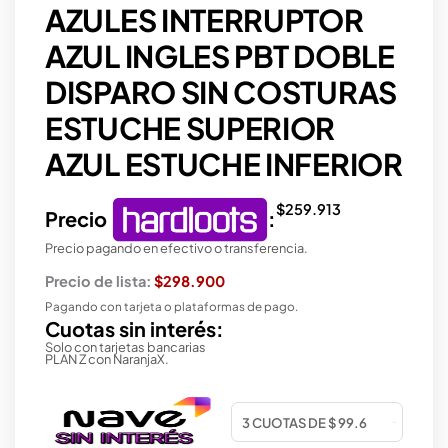
AZULES INTERRUPTOR
AZUL INGLES PBT DOBLE
DISPARO SIN COSTURAS
ESTUCHE SUPERIOR
AZUL ESTUCHE INFERIOR
$
259.913
Precio
:
Precio pagando en efectivo o transferencia.
Precio de lista:
$298.900
Pagando con tarjeta o plataformas de pago.
Cuotas sin interés:
Solo con tarjetas bancarias
PLAN Z con NaranjaX.