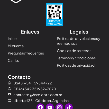
Enlaces
Legales
Inicio
Política de devoluciones y
reembolsos
Mi cuenta
Cookies de terceros
Preguntas frecuentes
Términos y condiciones
Carrito
Políticas de privacidad
Contacto
BSAS: +54 11 5954 4722
CBA: +54 9 3516 82-7070
contacto@hardloots.com.ar
Libertad 38 - Córdoba, Argentina
F
Y
I
T