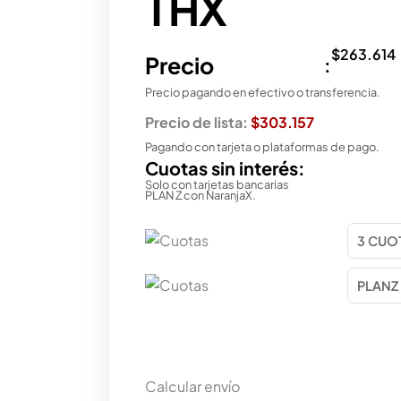
THX
$
263.614
Precio
:
Precio pagando en efectivo o transferencia.
Precio de lista:
$303.157
Pagando con tarjeta o plataformas de pago.
Cuotas sin interés:
Solo con tarjetas bancarias
PLAN Z con NaranjaX.
Calcular envío