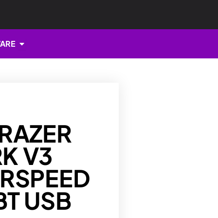
Open HARDWARE
ARE
 RAZER
K V3
ERSPEED
BT USB