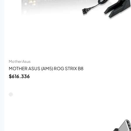
Mother Asus
MOTHER ASUS (AM5) ROG STRIX B8
$
616.336
El
El
precio
precio
original
actual
era:
es:
$239.000.
$155.430.