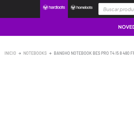
Ir
Búsqueda
al
de
productos
contenido
NOVE
INICIO
NOTEBOOKS
BANGHO NOTEBOOK BES PRO T4 I5 8 480 F