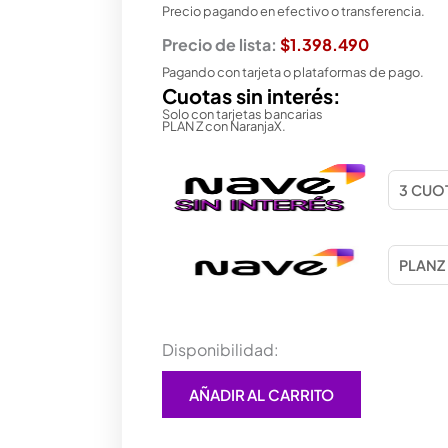
Precio pagando en efectivo o transferencia.
Precio de lista:
$1.398.490
Pagando con tarjeta o plataformas de pago.
Cuotas sin interés:
Solo con tarjetas bancarias
PLAN Z con NaranjaX.
BANGHO
Disponibilidad:
NOTEBOOK
BES
AÑADIR AL CARRITO
PRO
T4
I5