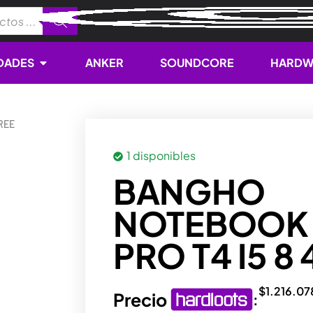
Open NOVEDADES
DADES
ANKER
SOUNDCORE
HARDW
REE
1 disponibles
BANGHO
NOTEBOOK 
PRO T4 I5 8
$
1.216.07
Precio
: