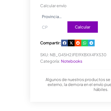
8
Calcular envío
480
FREE
cantidad
Calcular
Compartir:
SKU:
NB_G45H2JFEI9XBXX4FXS30
Categoría:
Notebooks
Algunos de nuestros productos se
externo, la demora en el envío pu
hábiles.