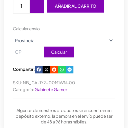
CERES
AÑADIR AL CARRITO
300
TG
ARGB
BLACK
Calcular envío
TEMPERED
GLASS
cantidad
Calcular
Compartir:
SKU:
NB_CA-1Y2-00M1WN-00
Categoría:
Gabinete Gamer
Algunos de nuestros productos se encuentran en
depósito externo, la demora en el envío puede ser
de 48 a 96 horas hábiles.