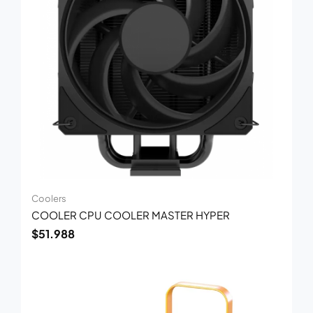
Coolers
COOLER CPU COOLER MASTER HYPER
$
51.988
El
El
precio
precio
original
actual
era:
es: