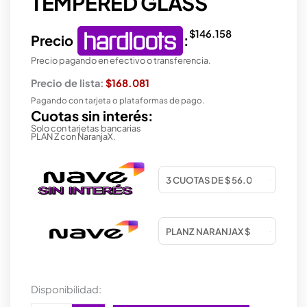
TEMPERED GLASS
$
146.158
Precio
:
Precio pagando en efectivo o transferencia.
Precio de lista:
$168.081
Pagando con tarjeta o plataformas de pago.
Cuotas sin interés:
Solo con tarjetas bancarias
PLAN Z con NaranjaX.
GABINETE
Disponibilidad:
THERMALTAKE