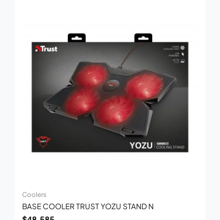
Coolers
BASE COOLER TRUST YOZU STAND N
$
48.585