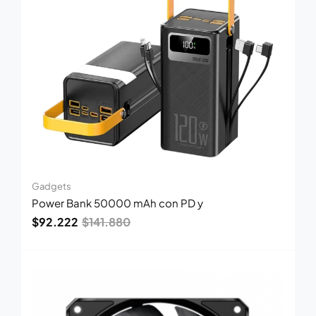
$141.880.
$92.222.
Gadgets
Power Bank 50000 mAh con PD y
$
92.222
$
141.880