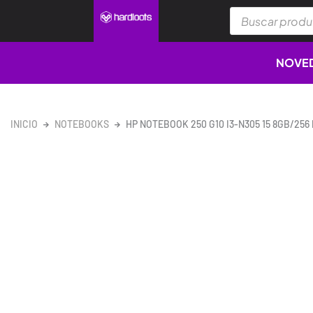
Ir
Búsqueda
al
de
productos
contenido
NOVE
INICIO
NOTEBOOKS
HP NOTEBOOK 250 G10 I3-N305 15 8GB/256 