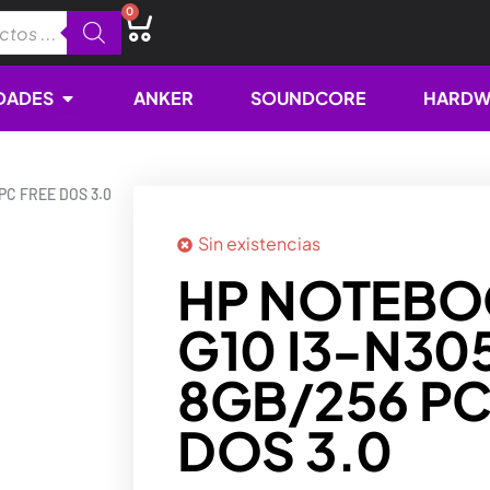
0
Cart
Open NOVEDADES
DADES
ANKER
SOUNDCORE
HARDW
PC FREE DOS 3.0
Sin existencias
HP NOTEBO
G10 I3-N305
8GB/256 PC
DOS 3.0