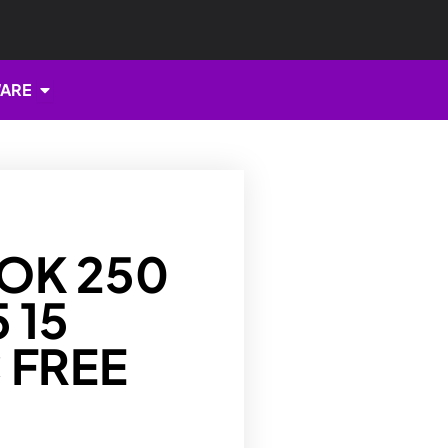
Open HARDWARE
ARE
OK 250
 15
 FREE