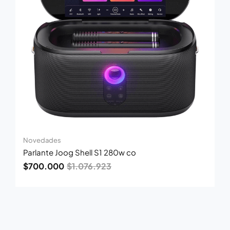
Novedades
Parlante Joog Shell S1 280w co
$
700.000
$
1.076.923