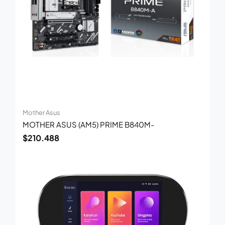
Mother Asus
MOTHER ASUS (AM5) PRIME B840M-
$
210.488
El
El
precio
precio
original
actual
era:
es:
$1.076.923.
$700.000.