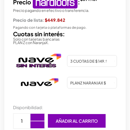
Precio
:
Precio pagando en efectivo o transferencia.
Precio de lista:
$449.842
Pagando con tarjeta o plataformas de pago.
Cuotas sin interés:
Solo con tarjetas bancarias
PLAN Z con NaranjaX.
PROCESADOR
Disponibilidad:
AMD
(AM4)
AÑADIR AL CARRITO
RYZEN
7