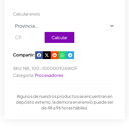
5700X
(SIN
Calcular envío
COOLER)
cantidad
Calcular
Compartir:
SKU:
NB_100-100000926WOF
Categoría:
Procesadores
Algunos de nuestros productos se encuentran en
depósito externo, la demora en el envío puede ser
de 48 a 96 horas hábiles.