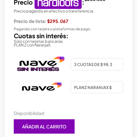
Precio
:
Precio pagando en efectivo o transferencia.
Precio de lista:
$295.067
Pagando con tarjeta o plataformas de pago.
Cuotas sin interés:
Solo con tarjetas bancarias
PLAN Z con NaranjaX.
JOYSTICK
Disponibilidad:
PS5
DUAL
AÑADIR AL CARRITO
SENSE
GALACTIC