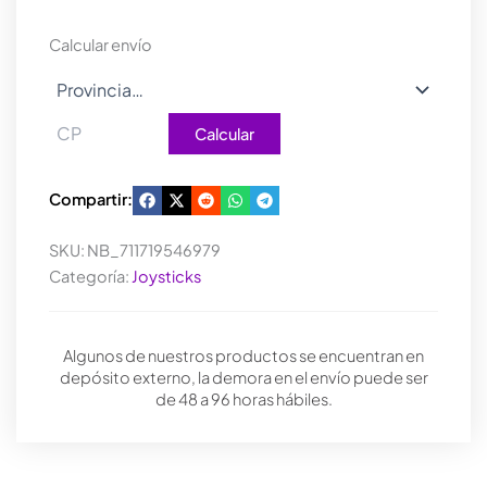
PURPLE
LATAM
Calcular envío
cantidad
Calcular
Compartir:
SKU:
NB_711719546979
Categoría:
Joysticks
Algunos de nuestros productos se encuentran en
depósito externo, la demora en el envío puede ser
de 48 a 96 horas hábiles.