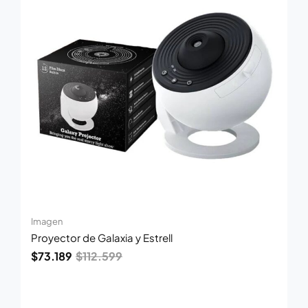
$112.599.
$73.189.
Imagen
Proyector de Galaxia y Estrell
$
73.189
$
112.599