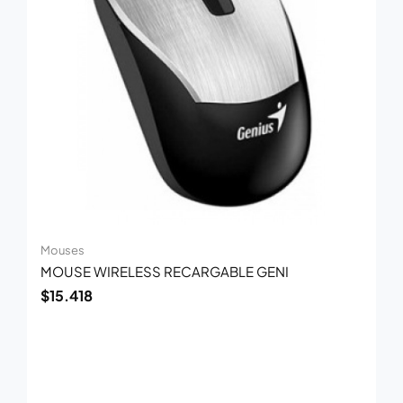
Mouses
MOUSE WIRELESS RECARGABLE GENI
$
15.418
El
El
precio
precio
original
actual
era:
es: