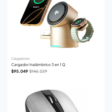
Cargadores
Cargador Inalámbrico 3 en 1 Q
$
95.049
$
146.229