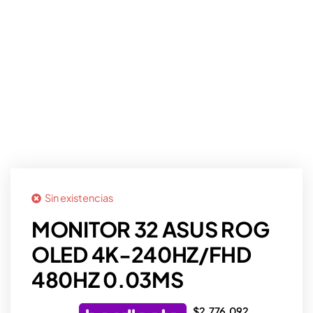
Sin existencias
MONITOR 32 ASUS ROG
OLED 4K-240HZ/FHD
480HZ 0.03MS
$
2.776.092