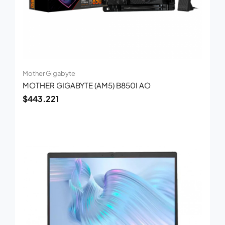
Mother Gigabyte
MOTHER GIGABYTE (AM5) B850I AO
$
443.221