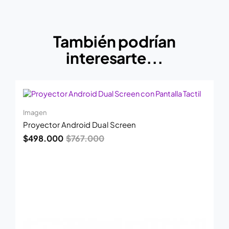
También podrían
interesarte...
El
El
precio
precio
original
actual
Imagen
era:
es:
Proyector Android Dual Screen
$767.000.
$498.000.
$
498.000
$
767.000