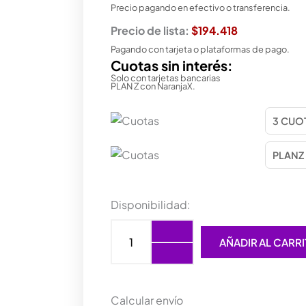
Precio pagando en efectivo o transferencia.
Precio de lista:
$194.418
Pagando con tarjeta o plataformas de pago.
Cuotas sin interés:
Solo con tarjetas bancarias
PLAN Z con NaranjaX.
MONITOR
Disponibilidad:
LG
LED
AÑADIR AL CARR
19,5
HDMI
HD
20U401A-
B
Calcular envío