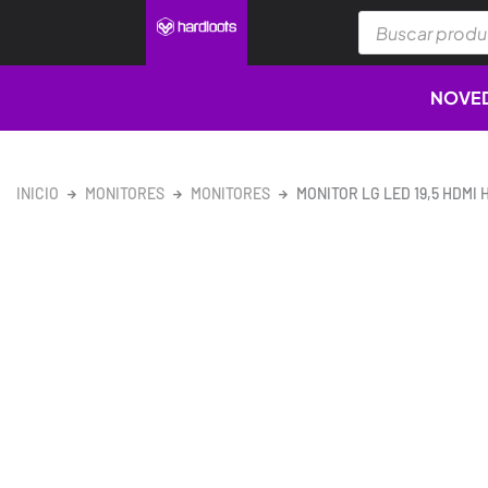
Ir
Búsqueda
al
de
productos
contenido
NOVE
INICIO
MONITORES
MONITORES
MONITOR LG LED 19,5 HDMI 