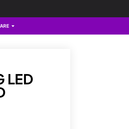
Open HARDWARE
ARE
G LED
D