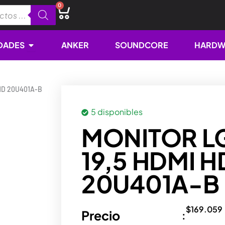
0
Cart
Open NOVEDADES
DADES
ANKER
SOUNDCORE
HARDW
HD 20U401A-B
5 disponibles
MONITOR L
19,5 HDMI H
20U401A-B
$
169.059
Precio
: