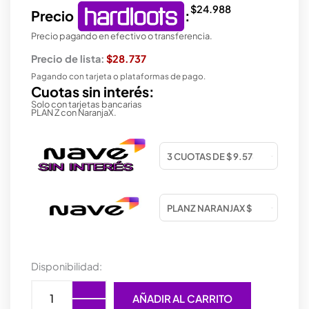
$
24.988
Precio
:
Precio pagando en efectivo o transferencia.
Precio de lista:
$28.737
Pagando con tarjeta o plataformas de pago.
Cuotas sin interés:
Solo con tarjetas bancarias
PLAN Z con NaranjaX.
MOUSE
Disponibilidad:
TRUST
HELOX
AÑADIR AL CARRITO
GAMING