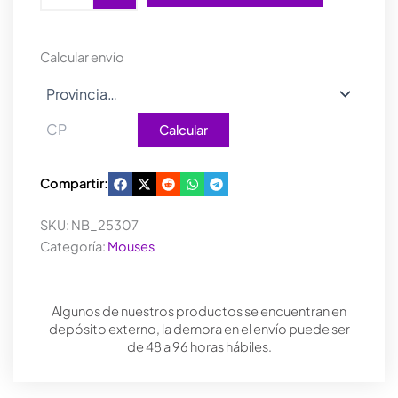
WIRELESS
LIVIANO
BLACK
Calcular envío
GXT929
cantidad
Calcular
Compartir:
SKU:
NB_25307
Categoría:
Mouses
Algunos de nuestros productos se encuentran en
depósito externo, la demora en el envío puede ser
de 48 a 96 horas hábiles.