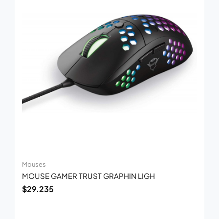
Mouses
MOUSE GAMER TRUST GRAPHIN LIGH
$
29.235
El
El