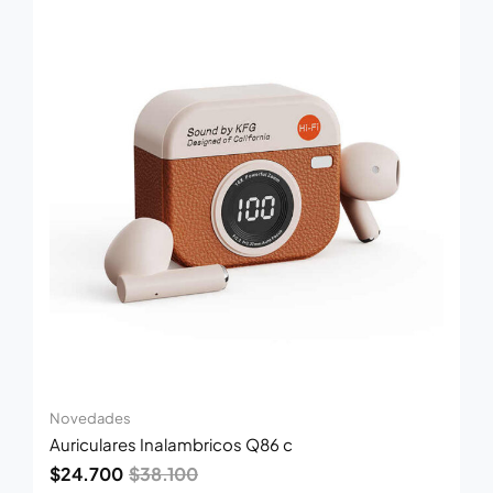
precio
precio
original
actual
era:
es:
$38.100.
$24.700.
Novedades
Auriculares Inalambricos Q86 c
$
24.700
$
38.100