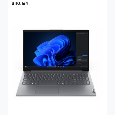
$
110.164