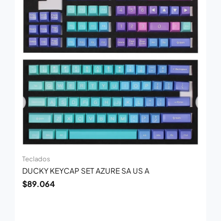
Teclados
DUCKY KEYCAP SET AZURE SA US A
$
89.064