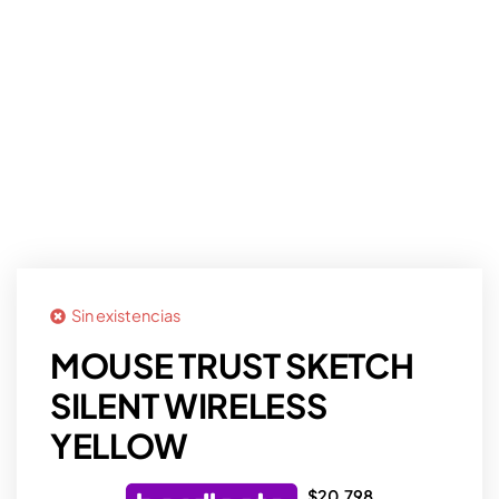
Sin existencias
MOUSE TRUST SKETCH
SILENT WIRELESS
YELLOW
$
20.798