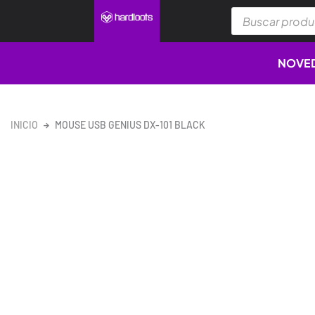
Ir
Búsqueda
al
de
productos
contenido
NOVE
INICIO
MOUSE USB GENIUS DX-101 BLACK