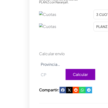
PLAN Z con NaranjaX.
Calcular envío
Calcular
Compartir: