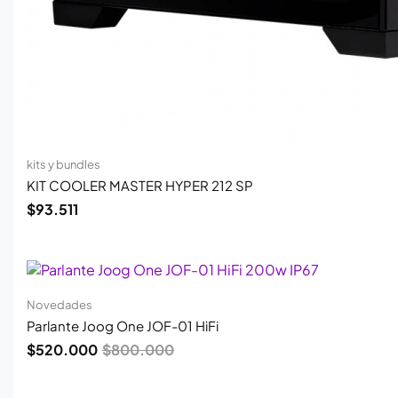
kits y bundles
KIT COOLER MASTER HYPER 212 SP
$
93.511
El
El
precio
precio
original
actual
era:
es:
Novedades
$800.000.
$520.000.
Parlante Joog One JOF-01 HiFi
$
520.000
$
800.000