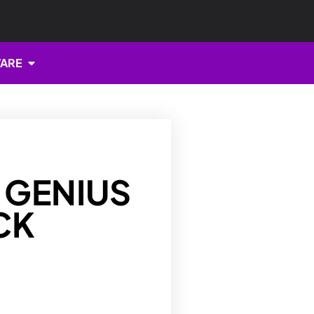
Open HARDWARE
ARE
 GENIUS
CK