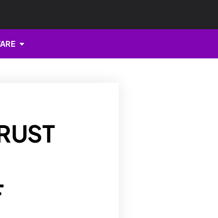
Open HARDWARE
ARE
RUST
L
T