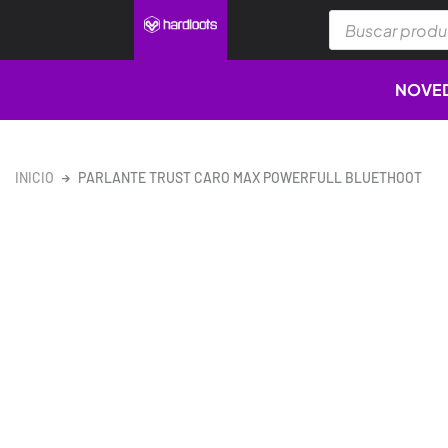
Ir
Búsqueda
al
de
productos
contenido
NOVE
INICIO
PARLANTE TRUST CARO MAX POWERFULL BLUETHOOT