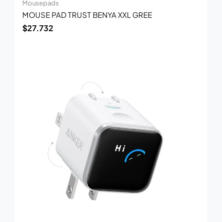
Mousepads
MOUSE PAD TRUST BENYA XXL GREE
$
27.732
El
El
precio
precio
original
actual
era:
es:
$110.880.
$81.000.