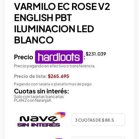
VARMILO EC ROSE V2
ENGLISH PBT
ILUMINACION LED
BLANCO
$
231.039
Precio
:
Precio pagando en efectivo o transferencia.
Precio de lista:
$265.695
Pagando con tarjeta o plataformas de pago.
Cuotas sin interés:
Solo con tarjetas bancarias
PLAN Z con NaranjaX.