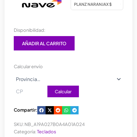
TECLADO
Disponibilidad:
MECANICO
DUCKY
AÑADIR AL CARRITO
MIYA
PRO
SAKURA
V2
Calcular envío
SWITCH
VARMILO
EC
ROSE
Calcular
V2
ENGLISH
PBT
Compartir:
ILUMINACION
LED
SKU:
NB_A19A027B0A4A01A024
BLANCO
Categoría:
Teclados
cantidad