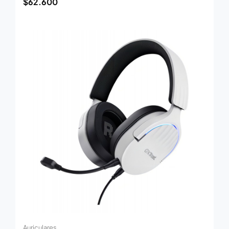
$
62.600
Auriculares